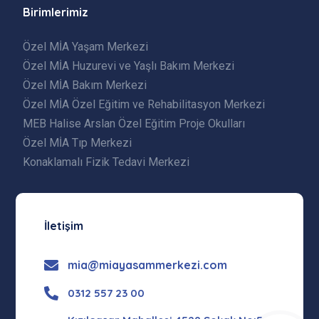
Birimlerimiz
Özel MİA Yaşam Merkezi
Özel MİA Huzurevi ve Yaşlı Bakım Merkezi
Özel MİA Bakım Merkezi
Özel MİA Özel Eğitim ve Rehabilitasyon Merkezi
MEB Halise Arslan Özel Eğitim Proje Okulları
Özel MİA Tıp Merkezi
Konaklamalı Fizik Tedavi Merkezi
İletişim
mia@miayasammerkezi.com
0312 557 23 00