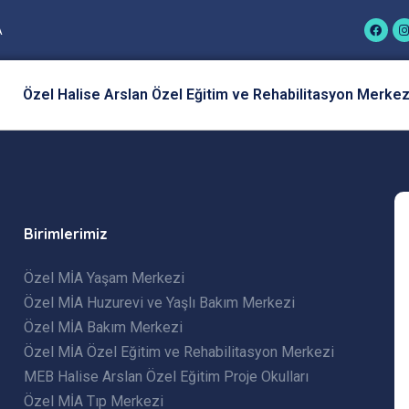
A
Özel Halise Arslan Özel Eğitim ve Rehabilitasyon Merkez
Birimlerimiz
Özel MİA Yaşam Merkezi
Özel MİA Huzurevi ve Yaşlı Bakım Merkezi
Özel MİA Bakım Merkezi
Özel MİA Özel Eğitim ve Rehabilitasyon Merkezi
MEB Halise Arslan Özel Eğitim Proje Okulları
Özel MİA Tıp Merkezi