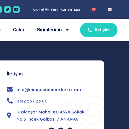
Kişisel Verilerin Korunması
i
Galeri
Birimlerimiz
İletişim
İletişim
mia@miayasammerkezi.com
0312 557 23 00
Kızılcaşar Mahallesi 4528 Sokak
No:5 İncek Gölbaşı / ANKARA