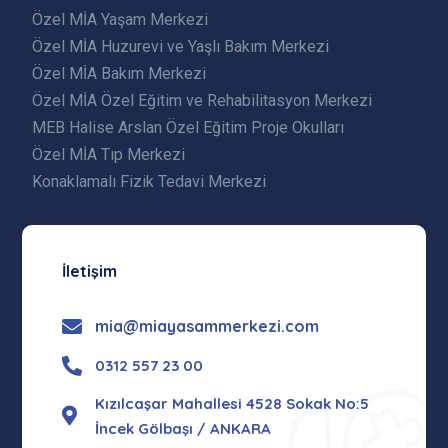
Özel MİA Yaşam Merkezi
Özel MİA Huzurevi ve Yaşlı Bakım Merkezi
Özel MİA Bakım Merkezi
Özel MİA Özel Eğitim ve Rehabilitasyon Merkezi
MEB Halise Arslan Özel Eğitim Proje Okulları
Özel MİA Tıp Merkezi
Konaklamalı Fizik Tedavi Merkezi
İletişim
mia@miayasammerkezi.com
0312 557 23 00
Kızılcaşar Mahallesi 4528 Sokak No:5
İncek Gölbaşı / ANKARA